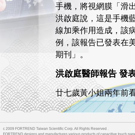
手機，將視網膜「滑
洪啟庭說，這是手機
線加乘作用造成，該
例，該報告已發表在
期刊」。
洪啟庭醫師報告 發
廿七歲黃小姐兩年前
扭曲及眩光，今年二
顯降低而就診，洪啟
視約五百度，右眼視
c 2009 FORTREND Taiwan Scientific Corp. All Rights Reserved .
FORTREND designs and manufactures various products of capacitive touch pane