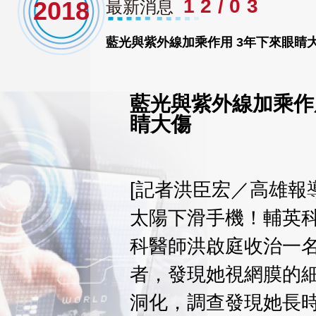
12/03
2018
最新消息
藍光與紫外線加乘作用 3年下來眼睛
藍光與紫外線加乘作
睛大傷
[記者洪臣宏／高雄報
太陽下滑手機！輔英
科醫師洪啟庭收治一
者，發現她視網膜的
洞化，調查發現她長